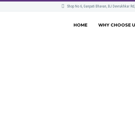
Shop No 6, Ganpati Bhavan, BJ Devrukhkar Rd
HOME
WHY CHOOSE 
PORTFOLIO