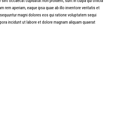
r sint occaecat cupidatat non proident, sunt in culpa qui officia
 rem aperiam, eaque ipsa quae ab illo inventore veritatis et
onsequuntur magni dolores eos qui ratione voluptatem sequi
mpora incidunt ut labore et dolore magnam aliquam quaerat