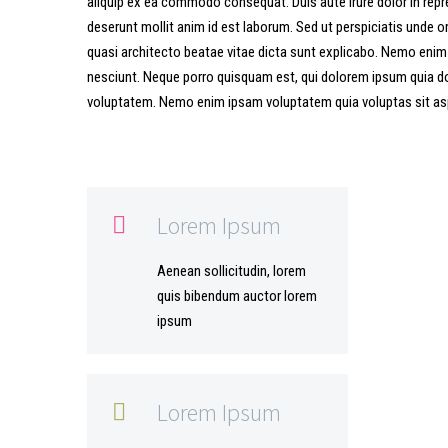
aliquip ex ea commodo consequat. Duis aute irure dolor in repreh
deserunt mollit anim id est laborum. Sed ut perspiciatis unde 
quasi architecto beatae vitae dicta sunt explicabo. Nemo enim
nesciunt. Neque porro quisquam est, qui dolorem ipsum quia do
voluptatem. Nemo enim ipsam voluptatem quia voluptas sit aspe
Lorem Ipsum

Aenean sollicitudin, lorem
quis bibendum auctor lorem
ipsum
Lorem Ipsum
