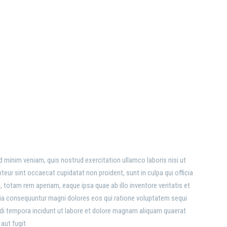
APS
d minim veniam, quis nostrud exercitation ullamco laboris nisi ut
pteur sint occaecat cupidatat non proident, sunt in culpa qui officia
totam rem aperiam, eaque ipsa quae ab illo inventore veritatis et
quia consequuntur magni dolores eos qui ratione voluptatem sequi
odi tempora incidunt ut labore et dolore magnam aliquam quaerat
aut fugit