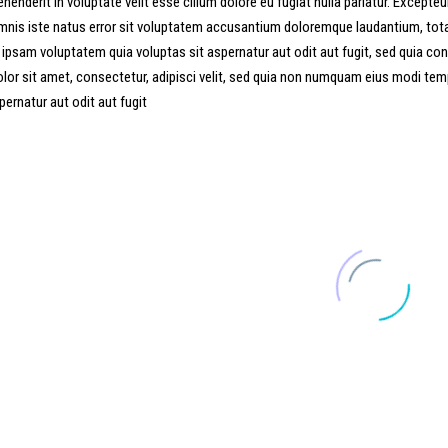
enderit in voluptate velit esse cillum dolore eu fugiat nulla pariatur. Excepteu
omnis iste natus error sit voluptatem accusantium doloremque laudantium, totam
 ipsam voluptatem quia voluptas sit aspernatur aut odit aut fugit, sed quia c
lor sit amet, consectetur, adipisci velit, sed quia non numquam eius modi te
rnatur aut odit aut fugit