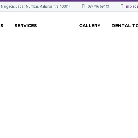
, Naigaon, Dadar, Mumbai, Maharashtra 400014
087796 69443
implade
US
SERVICES
GALLERY
DENTAL T
JUSTIFIED 4X