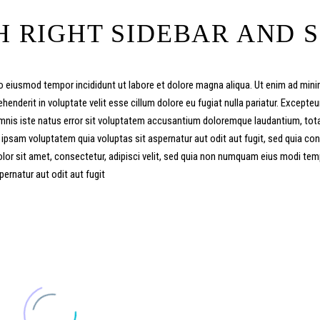
H RIGHT SIDEBAR AND 
o eiusmod tempor incididunt ut labore et dolore magna aliqua. Ut enim ad minim
enderit in voluptate velit esse cillum dolore eu fugiat nulla pariatur. Excepteu
omnis iste natus error sit voluptatem accusantium doloremque laudantium, totam
 ipsam voluptatem quia voluptas sit aspernatur aut odit aut fugit, sed quia c
lor sit amet, consectetur, adipisci velit, sed quia non numquam eius modi te
rnatur aut odit aut fugit