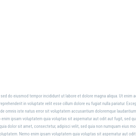
WITH FILTER AND BIG G
, sed do eiusmod tempor incididunt ut labore et dolore magna aliqua. Ut enim a
prehenderit in voluptate velit esse cillum dolore eu fugiat nulla pariatur. Exce
unde omnis iste natus error sit voluptatem accusantium doloremque laudantium, 
 enim ipsam voluptatem quia voluptas sit aspernatur aut odit aut fugit, sed 
uia dolor sit amet, consectetur, adipisci velit, sed quia non numquam eius m
oluptatem. Nemo enim ipsam voluptatem quia voluptas sit aspernatur aut odit 